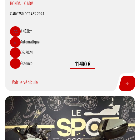
HONDA - X-ADV
X-ADV 750 DCT ABS 2024
4 452km
Automatique
02/2024
Essence
11 490 €
Voir le véhicule