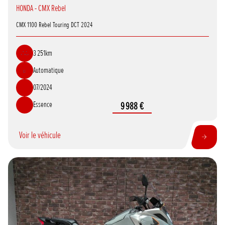
HONDA - CMX Rebel
CMX 1100 Rebel Touring DCT 2024
3 251km
Automatique
07/2024
Essence
9 988 €
Voir le véhicule