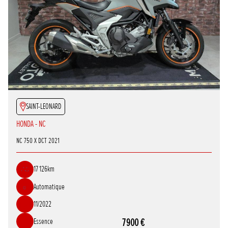
SAINT-LEONARD
HONDA - NC
NC 750 X DCT 2021
17 126km
Automatique
11/2022
Essence
7 900 €